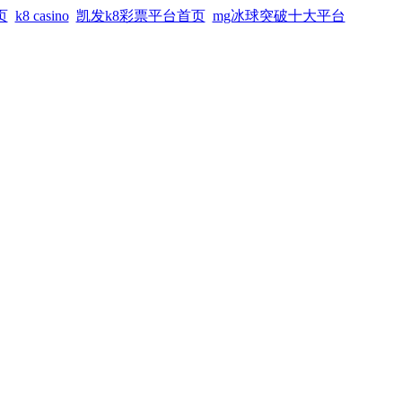
页
k8 casino
凯发k8彩票平台首页
mg冰球突破十大平台