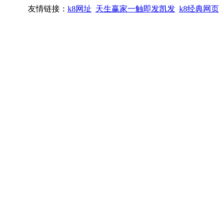
友情链接：
k8网址
天生赢家一触即发凯发
k8经典网页